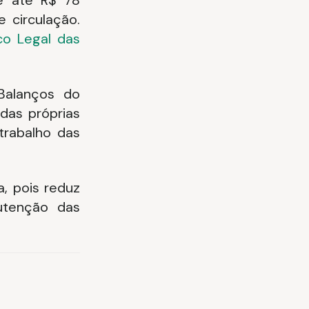
e até R$ 78
 circulação.
co Legal das
Balanços do
 das próprias
trabalho das
, pois reduz
utenção das