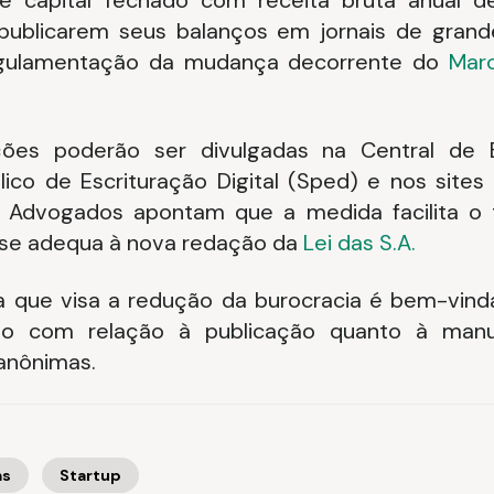
e capital fechado com receita bruta anual d
publicarem seus balanços em jornais de grande
egulamentação da mudança decorrente do
Mar
ções poderão ser divulgadas na Central de 
ico de Escrituração Digital (Sped) e nos sites
 Advogados apontam que a medida facilita o 
se adequa à nova redação da
Lei das S.A.
 que visa a redução da burocracia é bem-vinda
nto com relação à publicação quanto à man
anônimas.
as
Startup