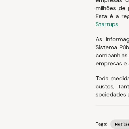
empresas d
milhões de 
Esta é a r
Startups
.
As informa
Sistema Públ
companhias.
empresas e 
Toda medida
custos, ta
sociedades 
Tags:
Notíci